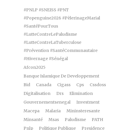
#PNLP #SNEISS #PNT
#Popenguine2026 #PèlerinageMarial
#SantéPourTous
#LutteContreLePaludisme
#LutteContreLaTuberculose
#Prévention #SantéCommunautaire
#Hivernage #Sénégal
Afcon2025
Banque Islamique De Developpement
Bid
Canada
Cigass
Cps
Cssdoss
Digitalisation
Drs
Elimination
Gouvernementsenegal
Investment
Macepa
Malaria
Mininsteresante
Minsanté
Msas
Paludisme
PATH
Pnlp
Politique Publique
Presidence