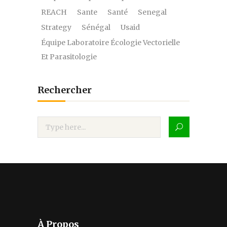
REACH
Sante
Santé
Senegal
Strategy
Sénégal
Usaid
Équipe Laboratoire Écologie Vectorielle
Et Parasitologie
Rechercher
À Propos