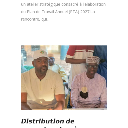
un atelier stratégique consacré à l'élaboration
du Plan de Travail Annuel (PTA) 2027.La
rencontre, qui...
𝘿𝙞𝙨𝙩𝙧𝙞𝙗𝙪𝙩𝙞𝙤𝙣 𝙙𝙚