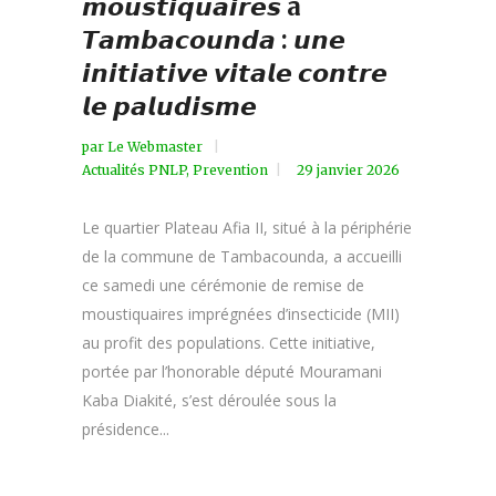
𝙢𝙤𝙪𝙨𝙩𝙞𝙦𝙪𝙖𝙞𝙧𝙚𝙨 à
𝙏𝙖𝙢𝙗𝙖𝙘𝙤𝙪𝙣𝙙𝙖 : 𝙪𝙣𝙚
𝙞𝙣𝙞𝙩𝙞𝙖𝙩𝙞𝙫𝙚 𝙫𝙞𝙩𝙖𝙡𝙚 𝙘𝙤𝙣𝙩𝙧𝙚
𝙡𝙚 𝙥𝙖𝙡𝙪𝙙𝙞𝙨𝙢𝙚
par
Le Webmaster
Actualités PNLP
,
Prevention
29 janvier 2026
Le quartier Plateau Afia II, situé à la périphérie
de la commune de Tambacounda, a accueilli
ce samedi une cérémonie de remise de
moustiquaires imprégnées d’insecticide (MII)
au profit des populations. Cette initiative,
portée par l’honorable député Mouramani
Kaba Diakité, s’est déroulée sous la
présidence...