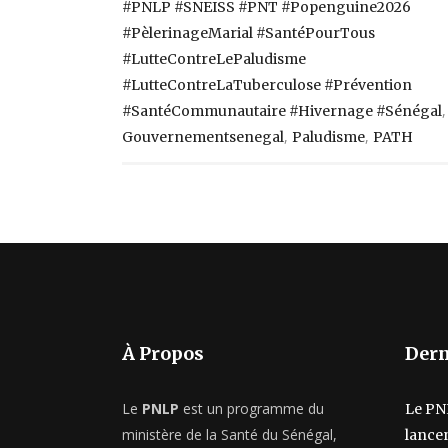
#PNLP #SNEISS #PNT #Popenguine2026
#PèlerinageMarial #SantéPourTous
#LutteContreLePaludisme
#LutteContreLaTuberculose #Prévention
,
#SantéCommunautaire #Hivernage #Sénégal
,
,
Gouvernementsenegal
Paludisme
PATH
À Propos
Dern
Le
PNLP
est un programme du
Le PN
ministère de la Santé du Sénégal,
lancen