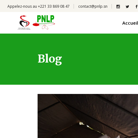
Appelez-nous au +221 33 869 08 47
contact@pnlp.sn
Accuei
Blog