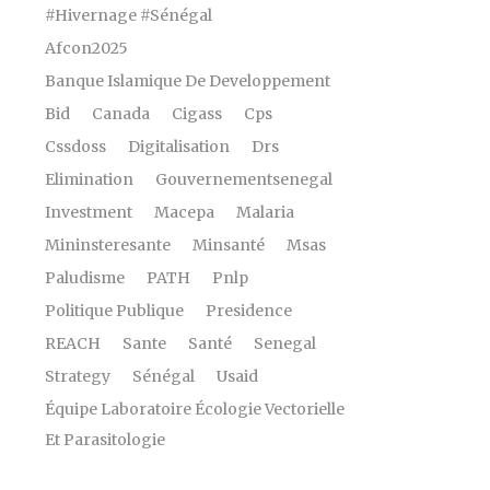
#Hivernage #Sénégal
Afcon2025
Banque Islamique De Developpement
Bid
Canada
Cigass
Cps
Cssdoss
Digitalisation
Drs
Elimination
Gouvernementsenegal
Investment
Macepa
Malaria
Mininsteresante
Minsanté
Msas
Paludisme
PATH
Pnlp
Politique Publique
Presidence
REACH
Sante
Santé
Senegal
Strategy
Sénégal
Usaid
Équipe Laboratoire Écologie Vectorielle
Et Parasitologie