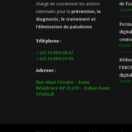
chargé de coordonner les actions
de Tra
16 juille
nationales pour la
prévention, le
diagnostic, le traitement et
Format
l’élimination du paludisme
digita
centre
Téléphone :
8 juillet
+ 221 33 869 08 47
+ 221 33 869 07 99
Kédou
l’ERCS
Adresse :
digita
3 juillet
Rue Aimé Césaire – Fann
Résidence BP 25 270 – Dakar‑Fann
Sénégal