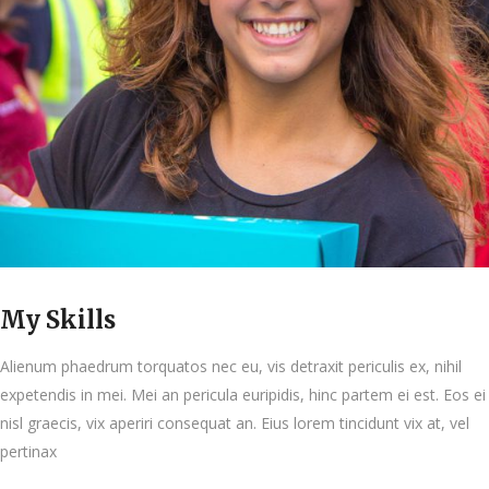
My Skills
Alienum phaedrum torquatos nec eu, vis detraxit periculis ex, nihil
expetendis in mei. Mei an pericula euripidis, hinc partem ei est. Eos ei
nisl graecis, vix aperiri consequat an. Eius lorem tincidunt vix at, vel
pertinax