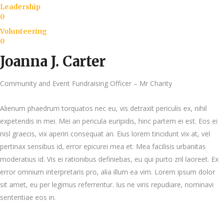
Leadership
0
Volunteering
0
Joanna J. Carter
Community and Event Fundraising Officer – Mr Charity
Alienum phaedrum torquatos nec eu, vis detraxit periculis ex, nihil
expetendis in mei. Mei an pericula euripidis, hinc partem ei est. Eos ei
nisl graecis, vix aperiri consequat an. Eius lorem tincidunt vix at, vel
pertinax sensibus id, error epicurei mea et. Mea facilisis urbanitas
moderatius id. Vis ei rationibus definiebas, eu qui purto zril laoreet. Ex
error omnium interpretaris pro, alia illum ea vim. Lorem ipsum dolor
sit amet, eu per legimus referrentur. Ius ne viris repudiare, nominavi
sententiae eos in.