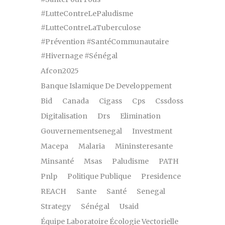
#LutteContreLePaludisme
#LutteContreLaTuberculose
#Prévention #SantéCommunautaire
#Hivernage #Sénégal
Afcon2025
Banque Islamique De Developpement
Bid
Canada
Cigass
Cps
Cssdoss
Digitalisation
Drs
Elimination
Gouvernementsenegal
Investment
Macepa
Malaria
Mininsteresante
Minsanté
Msas
Paludisme
PATH
Pnlp
Politique Publique
Presidence
REACH
Sante
Santé
Senegal
Strategy
Sénégal
Usaid
Équipe Laboratoire Écologie Vectorielle