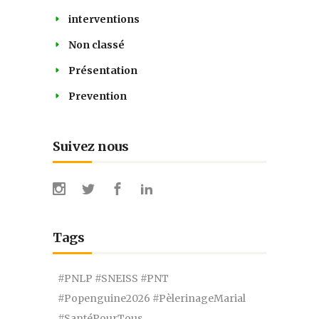
interventions
Non classé
Présentation
Prevention
Suivez nous
Tags
#PNLP #SNEISS #PNT
#Popenguine2026 #PèlerinageMarial
#SantéPourTous