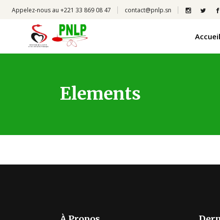
Appelez-nous au +221 33 869 08 47
contact@pnlp.sn
Accuei
Elements
À Propos
Dern