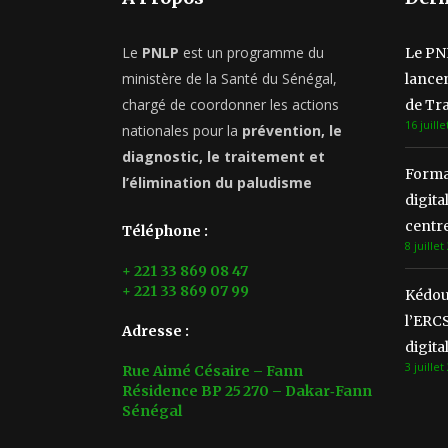
Le
PNLP
est un programme du
Le PN
ministère de la Santé du Sénégal,
lancen
chargé de coordonner les actions
de Tra
16 juille
nationales pour la
prévention, le
diagnostic, le traitement et
Format
l’élimination du paludisme
digita
centre
Téléphone :
8 juillet
+ 221 33 869 08 47
+ 221 33 869 07 99
Kédou
l’ERCS
Adresse :
digita
3 juillet
Rue Aimé Césaire – Fann
Résidence BP 25 270 – Dakar‑Fann
Sénégal