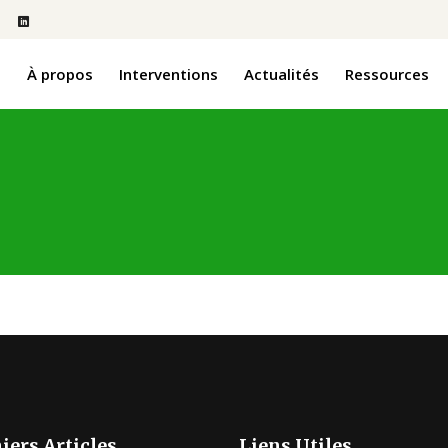
l
À propos
Interventions
Actualités
Ressources
iers Articles
Liens Utiles