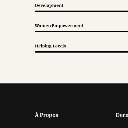
Development
Women Empowerment
Helping Locals
À Propos
Dern