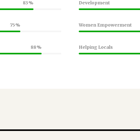
83
Development
75
Women Empowerment
88
Helping Locals