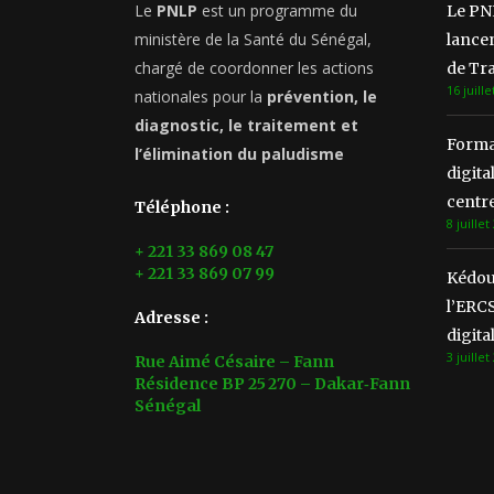
Le
PNLP
est un programme du
Le PN
ministère de la Santé du Sénégal,
lancen
chargé de coordonner les actions
de Tra
16 juille
nationales pour la
prévention, le
diagnostic, le traitement et
Format
l’élimination du paludisme
digita
centre
Téléphone :
8 juillet
+ 221 33 869 08 47
+ 221 33 869 07 99
Kédou
l’ERCS
Adresse :
digita
3 juillet
Rue Aimé Césaire – Fann
Résidence BP 25 270 – Dakar‑Fann
Sénégal